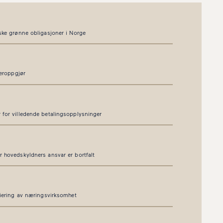
iske grønne obligasjoner i Norge
teroppgjør
 for villedende betalingsopplysninger
r hovedskyldners ansvar er bortfalt
siering av næringsvirksomhet