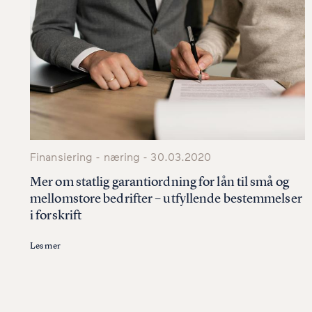
Finansiering - næring - 30.03.2020
Mer om statlig garantiordning for lån til små og
mellomstore bedrifter – utfyllende bestemmelser
i forskrift
Les mer