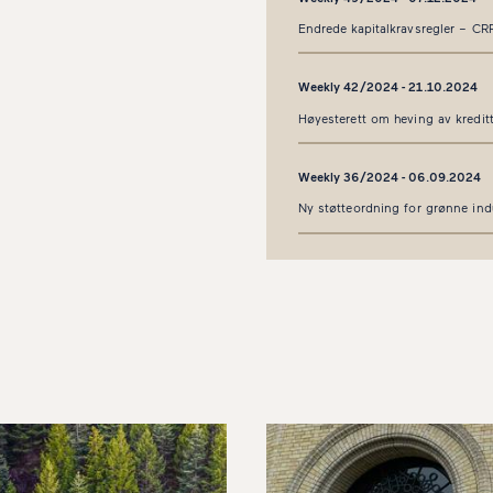
Endrede kapitalkravsregler – CR
Weekly 42/2024 - 21.10.2024
Høyesterett om heving av kreditt
Weekly 36/2024 - 06.09.2024
Ny støtteordning for grønne indu
Weekly 26/2024 - 30.06.2024
Redusert kapitalkrav for næring
Weekly 21/2024 - 25.05.2024
Høyesterett om pantebrev uten 
Weekly 12/2024 - 15.03.2024
Rekonstruksjonsloven – høring t