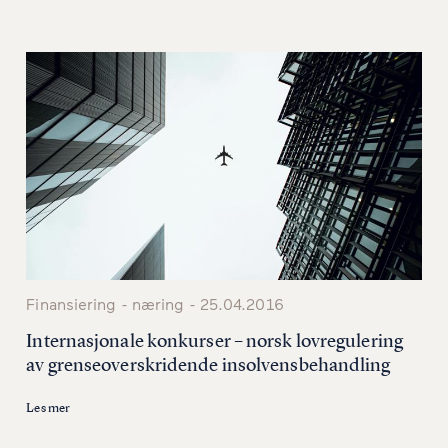
Artificial Intelligence Act – po
Weekly 48/2023 - 03.12.2023
EU-tidende: Green Bonds og endr
Finansiering - næring - 25.04.2016
Internasjonale konkurser – norsk lovregulering
av grenseoverskridende insolvensbehandling
Les mer