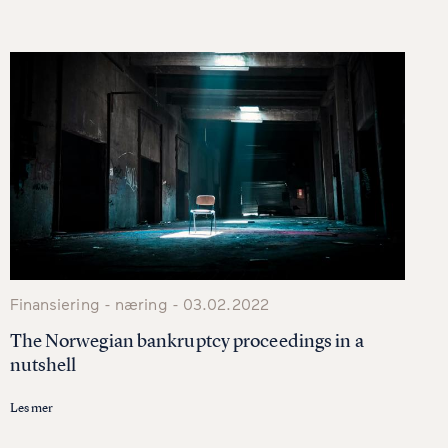
litisk enighet mellom Europaparlamentet og Europarådet
ing i fjernsalgsreglene
Finansiering - næring - 03.02.2022
The Norwegian bankruptcy proceedings in a
nutshell
Les mer