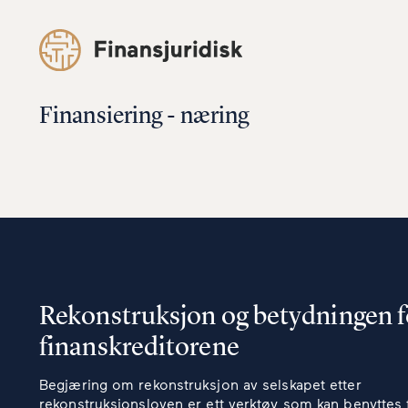
Finansiering - næring
Rekonstruksjon og betydningen f
finanskreditorene
Begjæring om rekonstruksjon av selskapet etter
rekonstruksjonsloven er ett verktøy som kan benyttes 