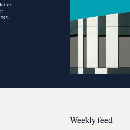
det er
er
gnet.
Weekly feed