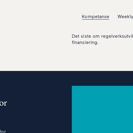
Kompetanse
Weekl
Det siste om regelverksutvi
finansiering.
or
for