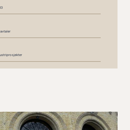
R3
avtaler
striprosjekter
slån med pant i landbrukseiendom
skylderklæring som tvangsgrunnlag
illeggsforslag